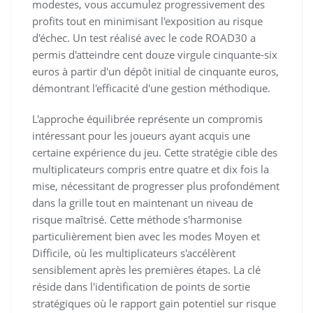
modestes, vous accumulez progressivement des
profits tout en minimisant l'exposition au risque
d'échec. Un test réalisé avec le code ROAD30 a
permis d'atteindre cent douze virgule cinquante-six
euros à partir d'un dépôt initial de cinquante euros,
démontrant l'efficacité d'une gestion méthodique.
L'approche équilibrée représente un compromis
intéressant pour les joueurs ayant acquis une
certaine expérience du jeu. Cette stratégie cible des
multiplicateurs compris entre quatre et dix fois la
mise, nécessitant de progresser plus profondément
dans la grille tout en maintenant un niveau de
risque maîtrisé. Cette méthode s'harmonise
particulièrement bien avec les modes Moyen et
Difficile, où les multiplicateurs s'accélèrent
sensiblement après les premières étapes. La clé
réside dans l'identification de points de sortie
stratégiques où le rapport gain potentiel sur risque