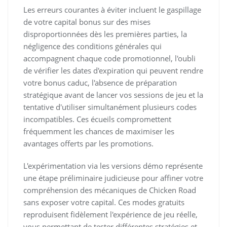
Les erreurs courantes à éviter incluent le gaspillage
de votre capital bonus sur des mises
disproportionnées dès les premières parties, la
négligence des conditions générales qui
accompagnent chaque code promotionnel, l'oubli
de vérifier les dates d'expiration qui peuvent rendre
votre bonus caduc, l'absence de préparation
stratégique avant de lancer vos sessions de jeu et la
tentative d'utiliser simultanément plusieurs codes
incompatibles. Ces écueils compromettent
fréquemment les chances de maximiser les
avantages offerts par les promotions.
L'expérimentation via les versions démo représente
une étape préliminaire judicieuse pour affiner votre
compréhension des mécaniques de Chicken Road
sans exposer votre capital. Ces modes gratuits
reproduisent fidèlement l'expérience de jeu réelle,
vous permettant de tester différentes stratégies et