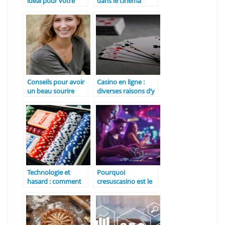
idéal pour votre
dans le cinéma
jardin
Conseils pour avoir
Casino en ligne :
un beau sourire
diverses raisons d’y
tenter votre chance
Technologie et
Pourquoi
hasard : comment
cresuscasino est le
les jeux de casino
choix
en ligne evoluent
incontournable
pour les amateurs
de jeux en ligne