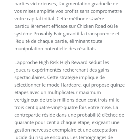
parties victorieuses, l'augmentation graduelle de
vos mises amplifie vos profits sans compromettre
votre capital initial. Cette méthode s'avère
particulièrement efficace sur Chicken Road où le
système Provably Fair garantit la transparence et
l'équité de chaque partie, éliminant toute
manipulation potentielle des résultats.
L'approche High Risk High Reward séduit les
joueurs expérimentés recherchant des gains
spectaculaires. Cette stratégie implique de
sélectionner le mode Hardcore, qui propose quinze
étapes avec un multiplicateur maximum
vertigineux de trois millions deux cent trois mille
trois cent quatre-vingt-quatre fois votre mise. La
contrepartie réside dans une probabilité d'échec de
quarante pour cent à chaque étape, exigeant une
gestion nerveuse exemplaire et une acceptation
lucide du risque encouru. Les témoignages de