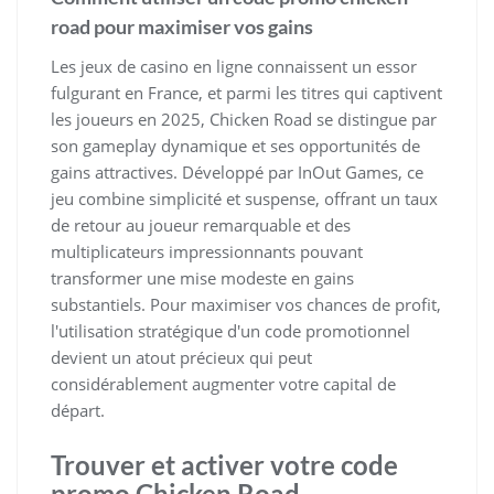
road pour maximiser vos gains
Les jeux de casino en ligne connaissent un essor
fulgurant en France, et parmi les titres qui captivent
les joueurs en 2025, Chicken Road se distingue par
son gameplay dynamique et ses opportunités de
gains attractives. Développé par InOut Games, ce
jeu combine simplicité et suspense, offrant un taux
de retour au joueur remarquable et des
multiplicateurs impressionnants pouvant
transformer une mise modeste en gains
substantiels. Pour maximiser vos chances de profit,
l'utilisation stratégique d'un code promotionnel
devient un atout précieux qui peut
considérablement augmenter votre capital de
départ.
Trouver et activer votre code
promo Chicken Road