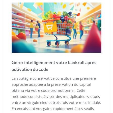
Gérer intelligemment votre bankroll après
activation du code
La stratégie conservative constitue une première
approche adaptée à la préservation du capital
obtenu via votre code promotionnel. Cette
méthode consiste à viser des multiplicateurs situés
entre un virgule cinq et trois fois votre mise initiale.
En encaissant vos gains rapidement à ces seuils