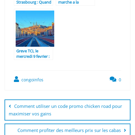
Strasbourg : Quand
marche a la
la numérotation
definition de besoin
moderne a
generique : guide
révolutionné la
pratique
distribution du
courrier
Greve TCL le
mercredi 9 fevrier :
Les ecoles adaptent
leurs horaires pour
les eleves
congoinfos
0
Navigation
de
Comment utiliser un code promo chicken road pour
l’article
maximiser vos gains
Comment profiter des meilleurs prix sur les cabas