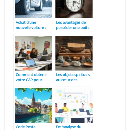
Achat d’une
Les avantages de
nouvelle voiture :
posséder une boîte
Quelles sont les
à montres pour
conditions
ranger et protéger
d’approbation d’une
vos montres
demande d’aide à la
banque ?
Comment obtenir
Les objets spirituels
votre CAP pour
au cœur des
booster votre
cérémonies
carrière
traditionnelles
professionnelle
congolaises
Code Postal
De l’analyse du