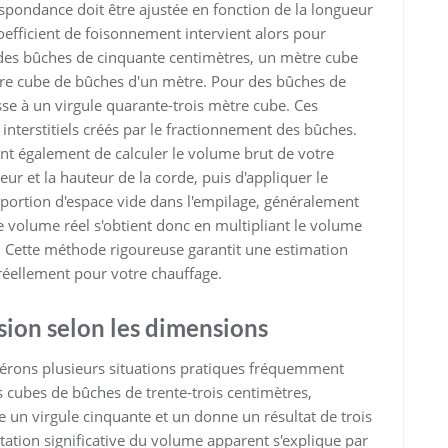
spondance doit être ajustée en fonction de la longueur
oefficient de foisonnement intervient alors pour
ec des bûches de cinquante centimètres, un mètre cube
tre cube de bûches d'un mètre. Pour des bûches de
sse à un virgule quarante-trois mètre cube. Ces
 interstitiels créés par le fractionnement des bûches.
ent également de calculer le volume brut de votre
ur et la hauteur de la corde, puis d'appliquer le
oportion d'espace vide dans l'empilage, généralement
e volume réel s'obtient donc en multipliant le volume
. Cette méthode rigoureuse garantit une estimation
réellement pour votre chauffage.
ion selon les dimensions
idérons plusieurs situations pratiques fréquemment
cubes de bûches de trente-trois centimètres,
e un virgule cinquante et un donne un résultat de trois
tation significative du volume apparent s'explique par