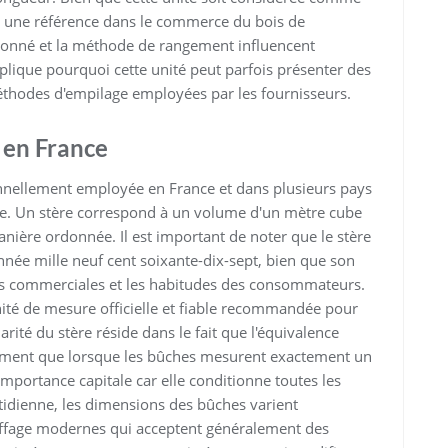
e une référence dans le commerce du bois de
donné et la méthode de rangement influencent
plique pourquoi cette unité peut parfois présenter des
 méthodes d'empilage employées par les fournisseurs.
e en France
ionnellement employée en France et dans plusieurs pays
ge. Un stère correspond à un volume d'un mètre cube
ière ordonnée. Il est important de noter que le stère
l'année mille neuf cent soixante-dix-sept, bien que son
ns commerciales et les habitudes des consommateurs.
unité de mesure officielle et fiable recommandée pour
rité du stère réside dans le fait que l'équivalence
ctement que lorsque les bûches mesurent exactement un
mportance capitale car elle conditionne toutes les
tidienne, les dimensions des bûches varient
uffage modernes qui acceptent généralement des