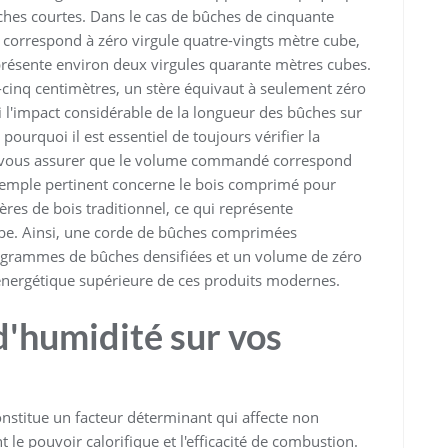
ches courtes. Dans le cas de bûches de cinquante
e correspond à zéro virgule quatre-vingts mètre cube,
représente environ deux virgules quarante mètres cubes.
-cinq centimètres, un stère équivaut à seulement zéro
 l'impact considérable de la longueur des bûches sur
ourquoi il est essentiel de toujours vérifier la
de vous assurer que le volume commandé correspond
exemple pertinent concerne le bois comprimé pour
res de bois traditionnel, ce qui représente
be. Ainsi, une corde de bûches comprimées
logrammes de bûches densifiées et un volume de zéro
té énergétique supérieure de ces produits modernes.
d'humidité sur vos
onstitue un facteur déterminant qui affecte non
e pouvoir calorifique et l'efficacité de combustion.