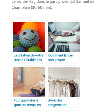
Le sentier Kag dans le parc provincial Samuel de
Champlain (30-60 min).
La création de votre
Comment lancer
crèche : Établir des
son propre
objectifs financiers
business ?
Pourquoi faire le
Avoir des
sport de temps en
rangements
temps.
efficaces chez soi