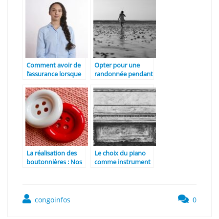
Comment avoir de
Opter pour une
l’assurance lorsque
randonnée pendant
nous nous
vos prochaines
exprimons en
vacances
public ?
La réalisation des
Le choix du piano
boutonnières : Nos
comme instrument
conseils pratiques
de prédilection
congoinfos
0