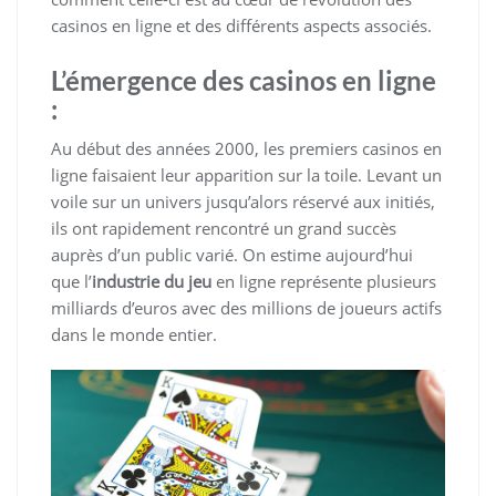
casinos en ligne et des différents aspects associés.
L’émergence des casinos en ligne
:
Au début des années 2000, les premiers casinos en
ligne faisaient leur apparition sur la toile. Levant un
voile sur un univers jusqu’alors réservé aux initiés,
ils ont rapidement rencontré un grand succès
auprès d’un public varié. On estime aujourd’hui
que l’
industrie du jeu
en ligne représente plusieurs
milliards d’euros avec des millions de joueurs actifs
dans le monde entier.