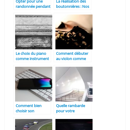
Opter pour une
La réalisation des
randonnée pendant
boutonnières : Nos
vos prochaines
conseils pratiques
vacances
Le choix du piano
Comment débuter
comme instrument
au violon comme
de prédilection
un grand ?
Comment bien
Quelle rambarde
choisir son
pour votre
smartphone pour
rambarde
jouer ?
d’escalier?