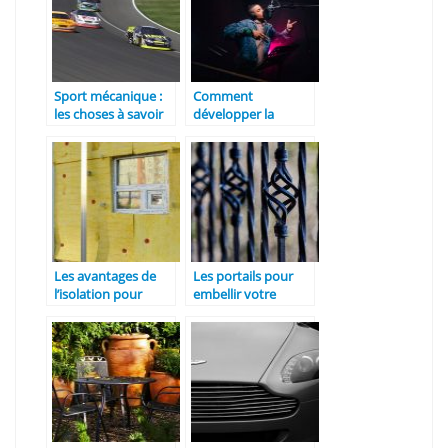
Sport mécanique :
Comment
les choses à savoir
développer la
avant de se lancer
musique pour
assurer une carrière
professionnelle ?
Les avantages de
Les portails pour
l’isolation pour
embellir votre
l’économie
jardin!
énergétique