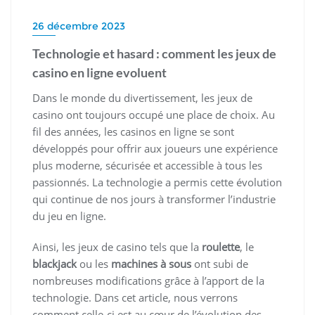
26 décembre 2023
Technologie et hasard : comment les jeux de
casino en ligne evoluent
Dans le monde du divertissement, les jeux de
casino ont toujours occupé une place de choix. Au
fil des années, les casinos en ligne se sont
développés pour offrir aux joueurs une expérience
plus moderne, sécurisée et accessible à tous les
passionnés. La technologie a permis cette évolution
qui continue de nos jours à transformer l’industrie
du jeu en ligne.
Ainsi, les jeux de casino tels que la
roulette
, le
blackjack
ou les
machines à sous
ont subi de
nombreuses modifications grâce à l’apport de la
technologie. Dans cet article, nous verrons
comment celle-ci est au cœur de l’évolution des