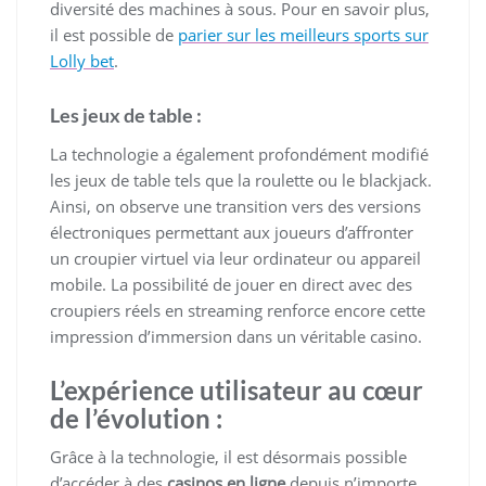
diversité des machines à sous. Pour en savoir plus,
il est possible de
parier sur les meilleurs sports sur
Lolly bet
.
Les jeux de table :
La technologie a également profondément modifié
les jeux de table tels que la roulette ou le blackjack.
Ainsi, on observe une transition vers des versions
électroniques permettant aux joueurs d’affronter
un croupier virtuel via leur ordinateur ou appareil
mobile. La possibilité de jouer en direct avec des
croupiers réels en streaming renforce encore cette
impression d’immersion dans un véritable casino.
L’expérience utilisateur au cœur
de l’évolution :
Grâce à la technologie, il est désormais possible
d’accéder à des
casinos en ligne
depuis n’importe