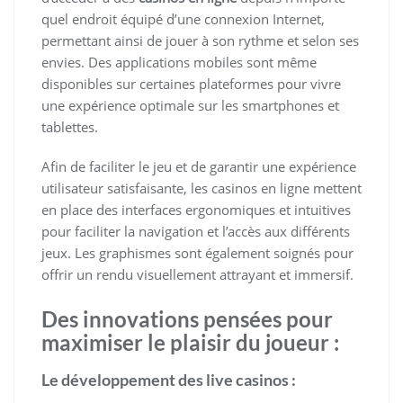
quel endroit équipé d’une connexion Internet,
permettant ainsi de jouer à son rythme et selon ses
envies. Des applications mobiles sont même
disponibles sur certaines plateformes pour vivre
une expérience optimale sur les smartphones et
tablettes.
Afin de faciliter le jeu et de garantir une expérience
utilisateur satisfaisante, les casinos en ligne mettent
en place des interfaces ergonomiques et intuitives
pour faciliter la navigation et l’accès aux différents
jeux. Les graphismes sont également soignés pour
offrir un rendu visuellement attrayant et immersif.
Des innovations pensées pour
maximiser le plaisir du joueur :
Le développement des live casinos :