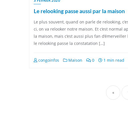
3 FÉVRIER 2020
Le relooking passe aussi par la maison
Le plus souvent, quand on parle de relooking, c’es
ci, on va relooker notre maison. Et c’est normal 
la maison, mais c’est aussi plus fan d’émerveiller
le relooking passe la constatation […]
congoinfos
Maison
0
1 min read
Pagi
des
«
publ