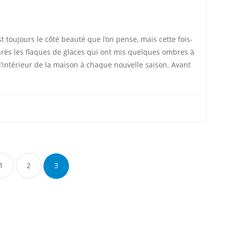
t toujours le côté beauté que l’on pense, mais cette fois-
après les flaques de glaces qui ont mis quelques ombres à
 l’intérieur de la maison à chaque nouvelle saison. Avant
nation
1
2
3
ications
Contact
Mentions Légales